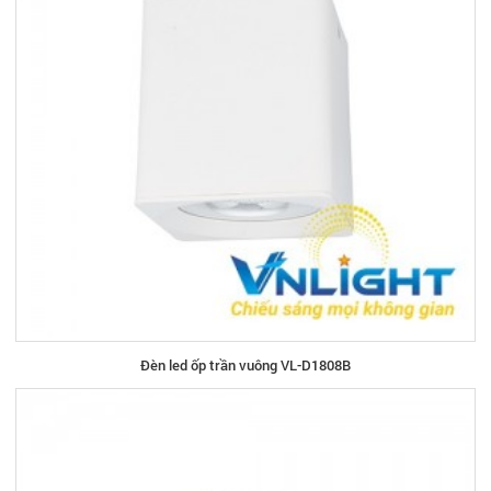
Đèn led ốp trần vuông VL-D1808B