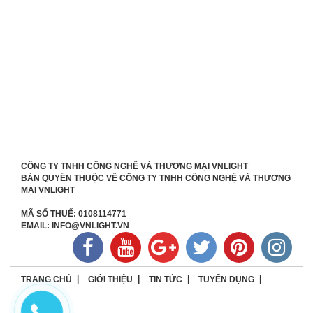
CÔNG TY TNHH CÔNG NGHỆ VÀ THƯƠNG MẠI VNLIGHT
BẢN QUYỀN THUỘC VỀ CÔNG TY TNHH CÔNG NGHỆ VÀ THƯƠNG
MẠI VNLIGHT
MÃ SỐ THUẾ: 0108114771
EMAIL: INFO@VNLIGHT.VN
TRANG CHỦ
GIỚI THIỆU
TIN TỨC
TUYỂN DỤNG
LIÊN HỆ