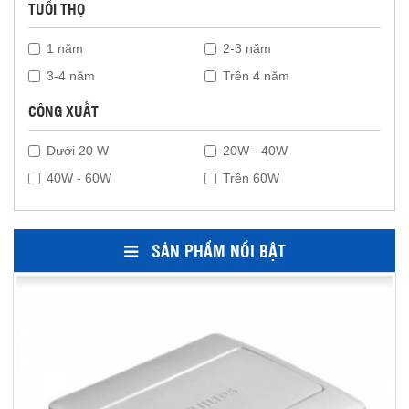
TUỔI THỌ
1 năm
2-3 năm
3-4 năm
Trên 4 năm
CÔNG XUẤT
Dưới 20 W
20W - 40W
40W - 60W
Trên 60W
SẢN PHẨM NỔI BẬT