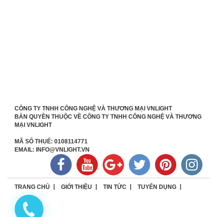
CÔNG TY TNHH CÔNG NGHỆ VÀ THƯƠNG MẠI VNLIGHT
BẢN QUYỀN THUỘC VỀ CÔNG TY TNHH CÔNG NGHỆ VÀ THƯƠNG
MẠI VNLIGHT
MÃ SỐ THUẾ: 0108114771
EMAIL: INFO@VNLIGHT.VN
TRANG CHỦ
GIỚI THIỆU
TIN TỨC
TUYỂN DỤNG
LIÊN HỆ