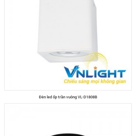
Đèn led ốp trần vuông VL-D1808B