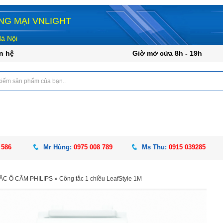
G MẠI VNLIGHT
Hà Nội
n hệ
Giờ mở cửa 8h - 19h
 586
Mr Hùng:
0975 008 789
Ms Thu:
0915 039285
ẮC Ổ CẮM PHILIPS
»
Công tắc 1 chiều LeafStyle 1M