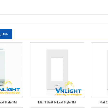
 QUAN
LeafStyle 1M
Mặt 3 thiết bị LeafStyle 3M
Mặt 2 