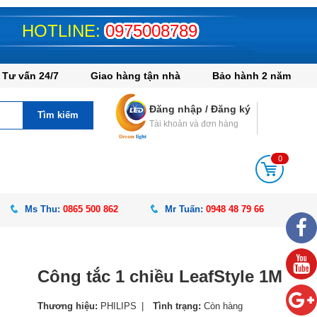
HOTLINE:
0975008789
Tư vấn 24/7
Giao hàng tận nhà
Bảo hành 2 năm
Đăng nhập
/
Đăng ký
Tìm kiếm
Tài khoản và đơn hàng
0
Ms Thu:
0865 500 862
Mr Tuấn:
0948 48 79 66
Công tắc 1 chiều LeafStyle 1M
Thương hiệu:
PHILIPS
Tình trạng:
Còn hàng