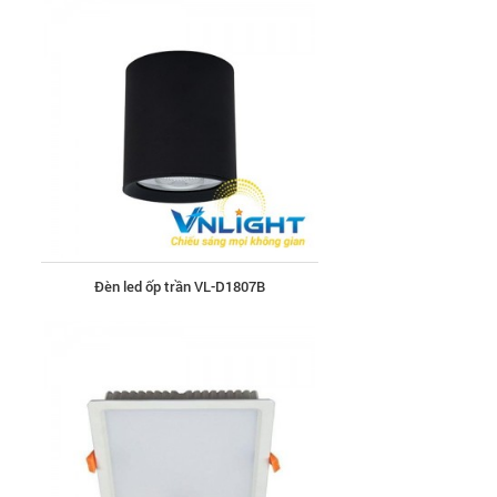
Đèn led ốp trần VL-D1807B
Đèn led âm trần VL32-210-VMA