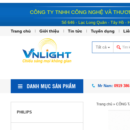
CÔNG TY TNHH CÔNG NGHỆ VÀ THƯƠN
Số 646 - Lạc Long Quân - Tây Hồ - 
Trang chủ
Giới thiệu
Tin tức
Tuyển dụng
Liê
Tất cả
DANH MỤC SẢN PHẨM
Mr Nam:
0919 386
Trang chủ
»
CÔNG T
PHILIPS