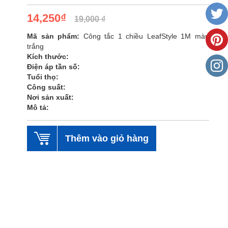
14,250₫
19,000 ₫
Mã sản phẩm:
Công tắc 1 chiều LeafStyle 1M màu
trắng
Kích thước:
Điện áp tần số:
Tuổi thọ:
Công suất:
Nơi sản xuất:
Mô tả:
Thêm vào giỏ hàng