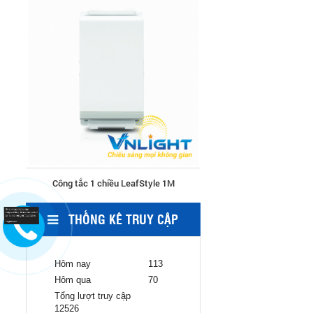
Công tắc 1 chiều LeafStyle 1M
THỐNG KÊ TRUY CẬP
Đèn led ốp trần vuông VL-D1808B
Hôm nay
113
Hôm qua
70
Tổng lượt truy cập
12526