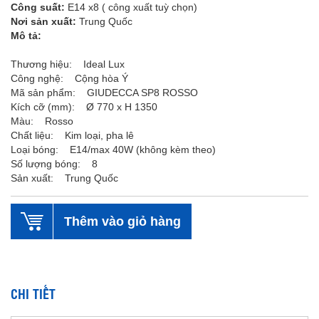
Công suất:
E14 x8 ( công xuất tuỳ chọn)
Nơi sản xuất:
Trung Quốc
Mô tả:
Thương hiệu: Ideal Lux
Công nghệ: Cộng hòa Ý
Mã sản phẩm: GIUDECCA SP8 ROSSO
Kích cỡ (mm): Ø 770 x H 1350
Màu: Rosso
Chất liệu: Kim loại, pha lê
Loại bóng: E14/max 40W (không kèm theo)
Số lượng bóng: 8
Sản xuất: Trung Quốc
Thêm vào giỏ hàng
CHI TIẾT