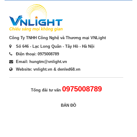
Công Ty TNHH Công Nghệ và Thương mại VNLight
Số 646 - Lạc Long Quân - Tây Hồ - Hà Nội
Điện thoại: 0975008789
Email: hungtm@vnlight.vn
Website: vnlight.vn & denled68.vn
0975008789
Tổng đài tư vấn
BẢN ĐỒ