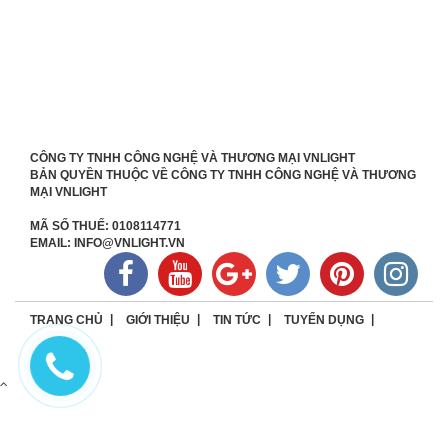
CÔNG TY TNHH CÔNG NGHỆ VÀ THƯƠNG MẠI VNLIGHT
BẢN QUYỀN THUỘC VỀ CÔNG TY TNHH CÔNG NGHỆ VÀ THƯƠNG
MẠI VNLIGHT
MÃ SỐ THUẾ: 0108114771
EMAIL: INFO@VNLIGHT.VN
TRANG CHỦ
GIỚI THIỆU
TIN TỨC
TUYỂN DỤNG
LIÊN HỆ