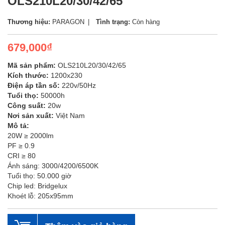
OLS210L20/30/42/65
Thương hiệu:
PARAGON
Tình trạng:
Còn hàng
679,000₫
Mã sản phẩm:
OLS210L20/30/42/65
Kích thước:
1200x230
Điện áp tần số:
220v/50Hz
Tuổi thọ:
50000h
Công suất:
20w
Nơi sản xuất:
Việt Nam
Mô tả:
20W ≥ 2000lm
PF ≥ 0.9
CRI ≥ 80
Ánh sáng: 3000/4200/6500K
Tuổi thọ: 50.000 giờ
Chip led: Bridgelux
Khoét lỗ: 205x95mm