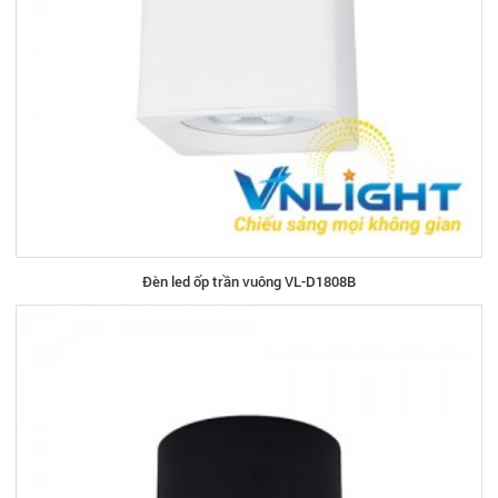
Đèn led ốp trần vuông VL-D1808B